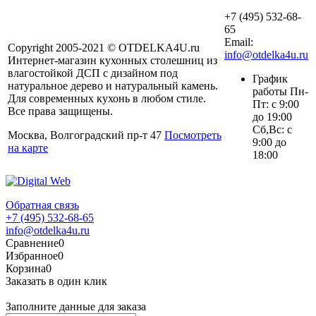
+7 (495) 532-68-
65
Email:
Copyright 2005-2021 © OTDELKA4U.ru
info@otdelka4u.ru
Интернет-магазин кухонных столешниц из
влагостойкой ДСП с дизайном под
График
натуральное дерево и натуральный камень.
работы Пн-
Для современных кухонь в любом стиле.
Пт: с 9:00
Все права защищены.
до 19:00
Сб,Вс: с
Москва, Волгоградский пр-т 47
Посмотреть
9:00 до
на карте
18:00
Обратная связь
+7 (495) 532-68-65
info@otdelka4u.ru
Сравнение
0
Избранное
0
Корзина
0
Заказать в один клик
Заполните данные для заказа