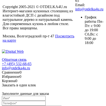
65
Email:
Copyright 2005-2021 © OTDELKA4U.ru
info@otdelka4u.ru
Интернет-магазин кухонных столешниц из
лагостойкой ДСП с дизайном под
График
натуральное дерево и натуральный камень.
работы Пн-
Для современных кухонь в любом стиле.
Пт: с 9:00
се права защищены.
до 19:00
Сб,Вс: с
Москва, Волгоградский пр-т 47
Посмотреть
9:00 до
на карте
18:00
Обратная связь
+7 (495) 532-68-65
info@otdelka4u.ru
Сравнение
0
Избранное
0
Корзина
0
Заказать в один клик
Заполните данные для заказа