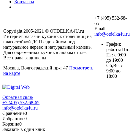
Контакты
+7 (495) 532-68-
65
Email:
Copyright 2005-2021 © OTDELKA4U.ru
info@otdelka4u.ru
Интернет-магазин кухонных столешниц из
влагостойкой ДСП с дизайном под
График
натуральное дерево и натуральный камень.
работы Пн-
Для современных кухонь в любом стиле.
Пт: с 9:00
Все права защищены.
до 19:00
Сб,Вс: с
Москва, Волгоградский пр-т 47
Посмотреть
9:00 до
на карте
18:00
Обратная связь
+7 (495) 532-68-65
info@otdelka4u.ru
Сравнение
0
Избранное
0
Корзина
0
Заказать в один клик