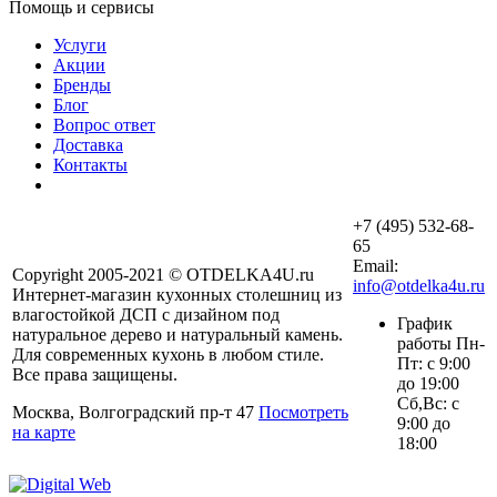
Помощь и сервисы
Услуги
Акции
Бренды
Бло
опрос ответ
Доставка
Контакты
+7 (495) 532-68-
65
Email:
Copyright 2005-2021 © OTDELKA4U.ru
info@otdelka4u.ru
Интернет-магазин кухонных столешниц из
лагостойкой ДСП с дизайном под
График
натуральное дерево и натуральный камень.
работы Пн-
Для современных кухонь в любом стиле.
Пт: с 9:00
се права защищены.
до 19:00
Сб,Вс: с
Москва, Волгоградский пр-т 47
Посмотреть
9:00 до
на карте
18:00