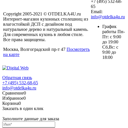
+7 (495) 532-68-
65
Email:
Copyright 2005-2021 © OTDELKA4U.ru
info@otdelka4u.ru
Интернет-магазин кухонных столешниц из
влагостойкой ДСП с дизайном под
График
натуральное дерево и натуральный камень.
работы Пн-
Для современных кухонь в любом стиле.
Пт: с 9:00
Все права защищены.
до 19:00
Сб,Вс: с
Москва, Волгоградский пр-т 47
Посмотреть
9:00 до
на карте
18:00
Обратная связь
+7 (495) 532-68-65
info@otdelka4u.ru
Сравнение
0
Избранное
0
Корзина
0
Заказать в один клик
Заполните данные для заказа