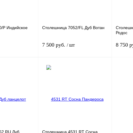
Толщина
Толщина
26 мм.
38 мм.
26 мм.
Ширина
Ширина
0/P Индийское
Столешница
7052/FL Дуб Вотан
Столеш
Родос
м.
600 мм.
800 мм.
600 мм.
7 500 руб.
8 750 р
/ шт
Длина
Длина
3050 мм.
3050 мм
В корзину
В корзину
Группа
к
К сравнению
Заказать в 1 клик
К сравнению
Заказать
В
В избранное
В
В избра
наличии
наличии
Толщина
Толщина
26 мм.
38 мм.
26 мм.
Ширина
Ширина
62 RU Дуб
Столешница
4531 RT Сосна