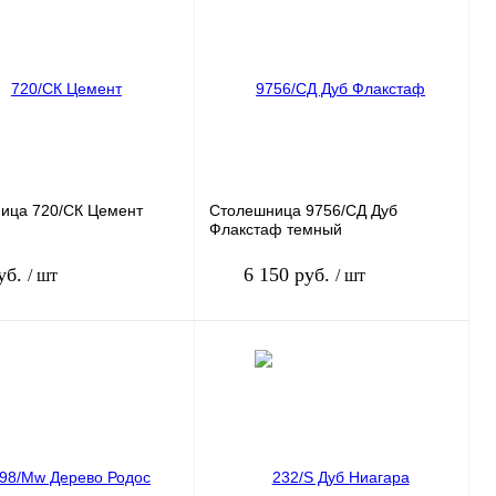
ница
720/СК Цемент
Столешница
9756/СД Дуб
Флакстаф темный
уб.
6 150 руб.
/ шт
/ шт
В корзину
В корзину
 в 1 клик
К сравнению
Заказать в 1 клик
К сравнению
нное
В
В избранное
В
наличии
наличии