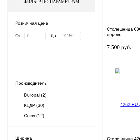
Толщина
ФИЛЬТР ПО ПАРАМЕТРАМ
26 мм.
38 мм.
Розничная цена
Ширина
Столешница
69
дерево
От
До
600 мм.
800 м
7 500 руб.
Длина
3050 мм.
Производитель
Заказать в 1 кли
В избранное
Duropal
(2)
КЕДР
(30)
Толщина
Союз
(12)
26 мм.
38 мм.
Ширина
Ширина
Столешница
42