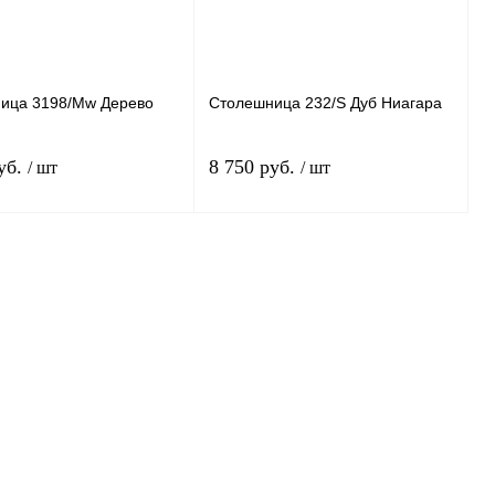
Толщина
38 мм.
26 мм.
38 мм.
Ширина
ница
3198/Mw Дерево
Столешница
232/S Дуб Ниагара
800 мм.
600 мм.
800 мм.
уб.
8 750 руб.
/ шт
/ шт
Длина
.
3050 мм.
В корзину
В корзину
 в 1 клик
К сравнению
Заказать в 1 клик
К сравнению
нное
В
В избранное
В
наличии
наличии
Толщина
38 мм.
26 мм.
38 мм.
Ширина