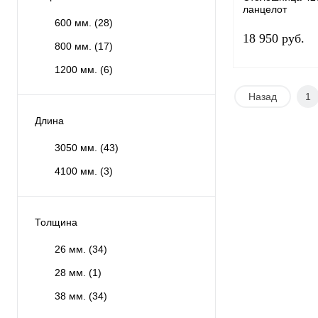
ланцелот
600 мм.
800 м
600 мм.
(28)
18 950 руб.
Длина
800 мм.
(17)
1200 мм.
(6)
3050 мм.
Назад
1
Группа
Длина
Заказать в 1 кли
В избранное
3050 мм.
(43)
4100 мм.
(3)
Толщина
38 мм.
Толщина
Ширина
26 мм.
(34)
600 мм.
800 м
28 мм.
(1)
Длина
38 мм.
(34)