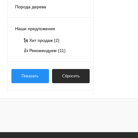
Оникс
(1)
Порода дерева
Темный
(7)
Венге
(1)
Показать ещё 1
Дуб
(22)
Наши предложения
Сосна
(6)
🗽 Хит продаж
(2)
Тик
(1)
👍 Рекомендуем
(11)
Показать
Сбросить