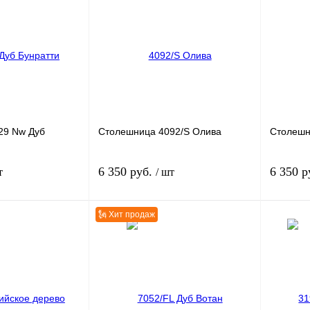
29 Nw Дуб
Столешница
4092/S Олива
Столеш
6 350 руб.
6 350 р
т
/ шт
🗽 Хит продаж
В корзину
В корзину
к
К сравнению
Заказать в 1 клик
К сравнению
Заказать
В
В избранное
В
В избра
наличии
наличии