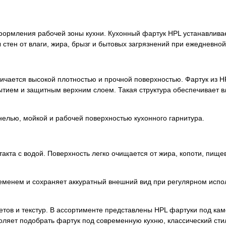
оформления рабочей зоны кухни. Кухонный фартук HPL устанавлива
тен от влаги, жира, брызг и бытовых загрязнений при ежедневной 
личается высокой плотностью и прочной поверхностью. Фартук из H
тием и защитным верхним слоем. Такая структура обеспечивает вл
нелью, мойкой и рабочей поверхностью кухонного гарнитура.
такта с водой. Поверхность легко очищается от жира, копоти, пище
ременем и сохраняет аккуратный внешний вид при регулярном испо
тов и текстур. В ассортименте представлены HPL фартуки под кам
воляет подобрать фартук под современную кухню, классический сти