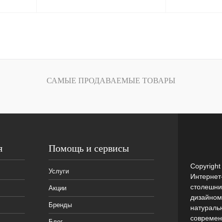
ину
корзину
внению
Заказать в 1 клик
К сравнению
Заказать в 1 кл
аказ
избранное
Под заказ
избранное
САМЫЕ ПРОДАВАЕМЫЕ ТОВАРЫ
я
Помощь и сервисы
Copyrigh
Услуги
Интернет
столешни
Акции
дизайном
Бренды
натураль
современ
Бло