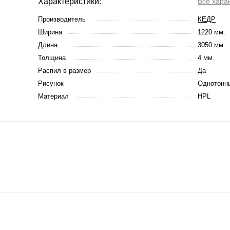
Характеристики:
се харак
Производитель
КЕДР
Ширина
1220 мм.
Длина
3050 мм.
Толщина
4 мм.
Распил в размер
Да
Рисунок
Однотонн
Материал
HPL