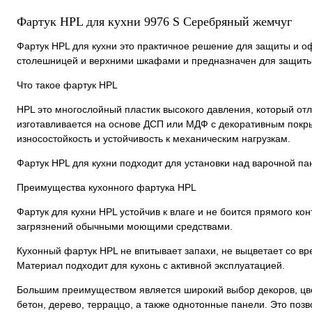
Фартук HPL для кухни 9976 S Серебряный жемчу
Фартук HPL для кухни это практичное решение для защиты и 
столешницей и верхними шкафами и предназначен для защиты с
Что такое фартук HPL
HPL это многослойный пластик высокого давления, который от
изготавливается на основе ДСП или МДФ с декоративным покры
износостойкость и устойчивость к механическим нагрузкам.
Фартук HPL для кухни подходит для установки над варочной па
Преимущества кухонного фартука HPL
Фартук для кухни HPL устойчив к влаге и не боится прямого кон
загрязнений обычными моющими средствами.
Кухонный фартук HPL не впитывает запахи, не выцветает со в
Материал подходит для кухонь с активной эксплуатацией.
Большим преимуществом является широкий выбор декоров, цве
етон, дерево, терраццо, а также однотонные панели. Это поз