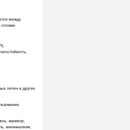
ется между
готовке.
PL
агостойкость,
вых пятен и других
льзовании.
ень, мрамор,
ль, минимализм,