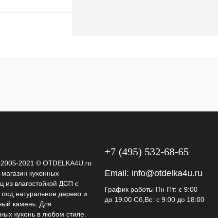
корзину
ик
К сравнению
Под заказ
+7 (495) 532-68-65
t 2005-2021 © OTDELKA4U.ru
Email:
info@otdelka4u.ru
-магазин кухонных
ц из влагостойкой ДСП с
График работы Пн-Пт: с 9:00
 под натуральное дерево и
до 19:00 Сб,Вс: с 9:00 до 18:00
ный камень. Для
ных кухонь в любом стиле.