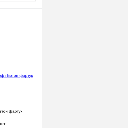
етон фартук
 шт