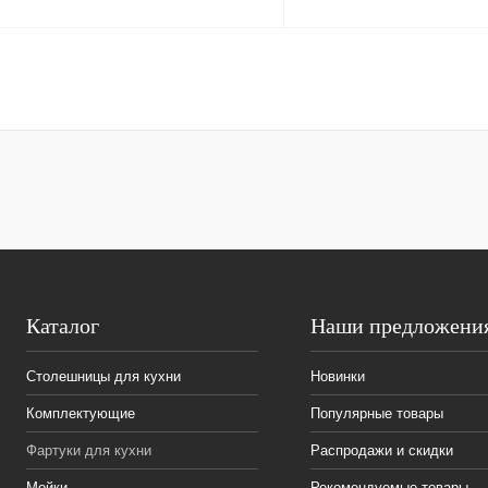
корзину
корз
Заказать в 1 клик
К сравнению
Заказать в 1 клик
К сра
избранное
Под заказ
избранное
Под з
Катало
Наши предложени
Столешницы для кухни
Новинки
Комплектующие
Популярные товары
Фартуки для кухни
Распродажи и скидки
Мойки
Рекомендуемые товары