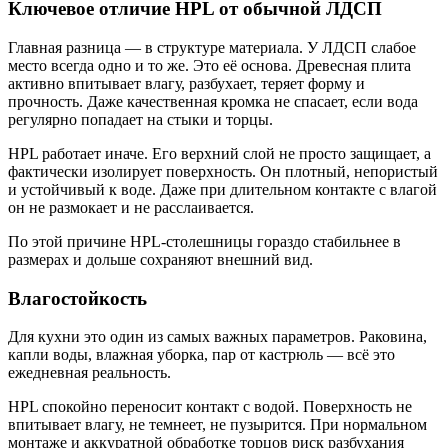
Ключевое отличие HPL от обычной ЛДСП
Главная разница — в структуре материала. У ЛДСП слабое
место всегда одно и то же. Это её основа. Древесная плита
активно впитывает влагу, разбухает, теряет форму и
прочность. Даже качественная кромка не спасает, если вода
регулярно попадает на стыки и торцы.
HPL работает иначе. Его верхний слой не просто защищает, а
фактически изолирует поверхность. Он плотный, непористый
и устойчивый к воде. Даже при длительном контакте с влагой
он не размокает и не расслаивается.
По этой причине HPL-столешницы гораздо стабильнее в
размерах и дольше сохраняют внешний вид.
Влагостойкость
Для кухни это один из самых важных параметров. Раковина,
капли воды, влажная уборка, пар от кастрюль — всё это
ежедневная реальность.
HPL спокойно переносит контакт с водой. Поверхность не
впитывает влагу, не темнеет, не пузырится. При нормальном
монтаже и аккуратной обработке торцов риск разбухания