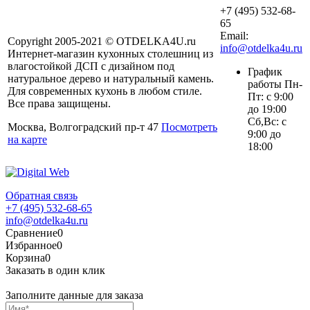
+7 (495) 532-68-
65
Email:
Copyright 2005-2021 © OTDELKA4U.ru
info@otdelka4u.ru
Интернет-магазин кухонных столешниц из
влагостойкой ДСП с дизайном под
График
натуральное дерево и натуральный камень.
работы Пн-
Для современных кухонь в любом стиле.
Пт: с 9:00
Все права защищены.
до 19:00
Сб,Вс: с
Москва, Волгоградский пр-т 47
Посмотреть
9:00 до
на карте
18:00
Обратная связь
+7 (495) 532-68-65
info@otdelka4u.ru
Сравнение
0
Избранное
0
Корзина
0
Заказать в один клик
Заполните данные для заказа